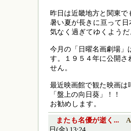
昨日は近畿地方と関東で
暑い夏が長きに亘って日
気なく過ぎてゆくようだ
今月の「日曜名画劇場」
す。１９５４年に公開さ
せん。
最近映画館で観た映画は
「盤上の向日葵」！！
お勧めします。
またも名優が逝く...
A
日(金) 13:24