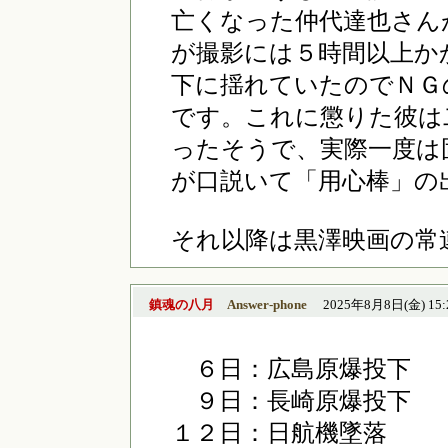
亡くなった仲代達也さん
が撮影には５時間以上か
下に揺れていたのでＮＧ
です。これに懲りた彼は
ったそうで、実際一度は
が口説いて「用心棒」の
それ以降は黒澤映画の常
鎮魂の八月
Answer-phone
2025年8月8日(金) 15:
６日：広島原爆投下 
９日：長崎原爆投下 
１２日：日航機墜落 