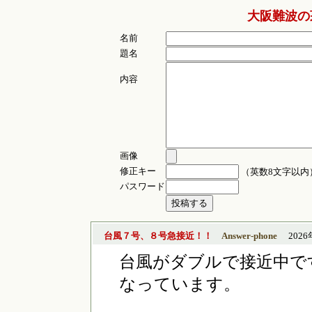
大阪難波の
名前
題名
内容
画像
修正キー
（英数8文字以内
パスワード
台風７号、８号急接近！！
Answer-phone
2026年
台風がダブルで接近中で
なっています。