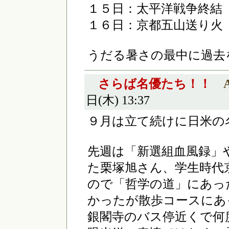
１５日：太平洋戦争終結
１６日：京都五山送り火
うだる暑さの最中に過去
さらば名優たち！！
日(木) 13:37
９月は立て続けに日米の
先週は「新選組血風録」
た栗塚旭さん、学生時代
ので「哲学の道」にあっ
かったが散歩コースにあ
銀閣寺のバス停近くで何