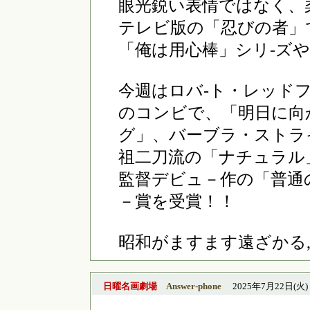
眼光鋭い表情ではなく、
テレビ版の「忍びの者」
「俺は用心棒」シリ-ズ
今週はロバ-ト・レッド
のコンビで、「明日に向
グ」、バーブラ・ストラ
祖二刀流の「ナチュラル
監督デビュ－作の「普通
－賞を受賞！！
昭和がますます遠ざかる,,,
日曜名画劇場
Answer-phone
2025年7月22日(火) 1