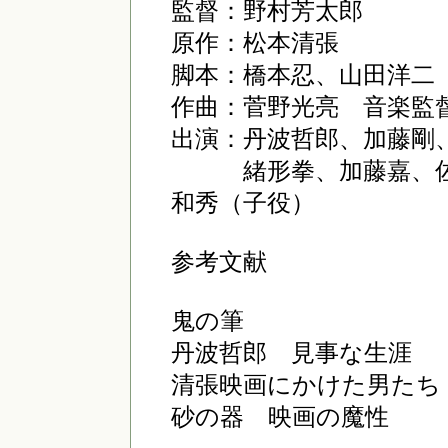
監督：野村芳太郎
原作：松本清張
脚本：橋本忍、山田洋二
作曲：菅野光亮 音楽監
出演：丹波哲郎、加藤剛
緒形拳、加藤嘉、佐分
和秀（子役）
参考文献
鬼の筆 春日太
丹波哲郎 見事な生
清張映画にかけた男たち
砂の器 映画の魔性 