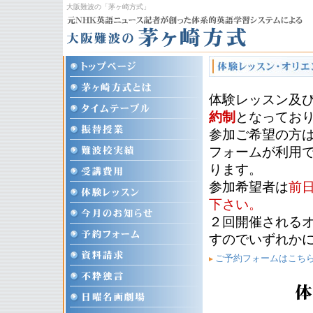
大阪難波の「茅ヶ崎方式」
体験レッスン及
約制
となってお
参加ご希望の方
フォームが利用
ります。
参加希望者は
前
下さい。
２回開催される
すのでいずれか
ご予約フォームはこち