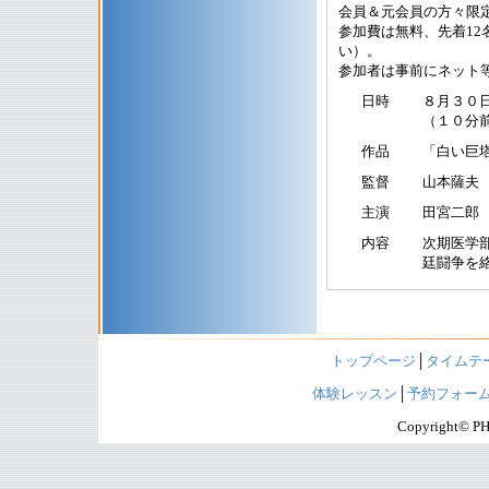
会員＆元会員の方々限
参加費は無料、先着1
い）。
参加者は事前にネット
日時
８月３０
（１０分
作品
「白い巨
監督
山本薩夫
主演
田宮二郎
内容
次期医学
廷闘争を
トップページ
│
タイムテ
体験レッスン
│
予約フォー
Copyright© PHI